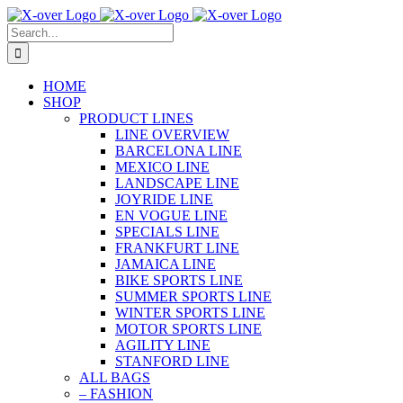
Skip
to
Search
content
for:
HOME
SHOP
PRODUCT LINES
LINE OVERVIEW
BARCELONA LINE
MEXICO LINE
LANDSCAPE LINE
JOYRIDE LINE
EN VOGUE LINE
SPECIALS LINE
FRANKFURT LINE
JAMAICA LINE
BIKE SPORTS LINE
SUMMER SPORTS LINE
WINTER SPORTS LINE
MOTOR SPORTS LINE
AGILITY LINE
STANFORD LINE
ALL BAGS
– FASHION