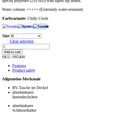
special polyester (210 HD) with taped zip seams.
Water column: +++++ (Extremely water-resistant)
Farbvariante
:
Chilly Creek
Size
Clear selection
Summer
Sports
Add to cart
-
SKU:
095400
Chilly
Creek
Features
quantity
Product safety
Allgemeine-Merkmale
RV-Tasche im Deckel
abnehmbares
Innentäschchen
abnehmbarer
Schlüsselhalter