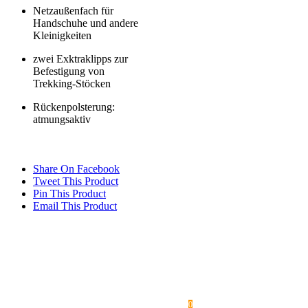
Netzaußenfach für
Handschuhe und andere
Kleinigkeiten
zwei Exktraklipps zur
Befestigung von
Trekking-Stöcken
Rückenpolsterung:
atmungsaktiv
Share On Facebook
Tweet This Product
Pin This Product
Email This Product
Legal Notice
TRADE SHOWS & EVENTS
MEDIA
FEATURE LIST / COMPARISON TABLE
FAQ
SHIPPING
CONTACT
TERMS AND CONDITIONS
PRIVACY POLICY
WARRANTY / COMPLAINTS / EXCHANGES
Withdraw from contract
RIGHT OF REVOCATION
DISCLAIMER
MY ACCOUNT
0