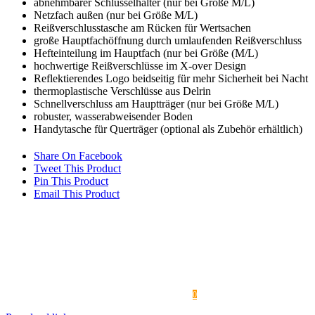
abnehmbarer Schlüsselhalter (nur bei Größe M/L)
Netzfach außen (nur bei Größe M/L)
Reißverschlusstasche am Rücken für Wertsachen
große Hauptfachöffnung durch umlaufenden Reißverschluss
Hefteinteilung im Hauptfach (nur bei Größe (M/L)
hochwertige Reißverschlüsse im X-over Design
Reflektierendes Logo beidseitig für mehr Sicherheit bei Nacht
thermoplastische Verschlüsse aus Delrin
Schnellverschluss am Hauptträger (nur bei Größe M/L)
robuster, wasserabweisender Boden
Handytasche für Querträger (optional als Zubehör erhältlich)
Share On Facebook
Tweet This Product
Pin This Product
Email This Product
Legal Notice
TRADE SHOWS & EVENTS
MEDIA
FEATURE LIST / COMPARISON TABLE
FAQ
SHIPPING
CONTACT
TERMS AND CONDITIONS
PRIVACY POLICY
WARRANTY / COMPLAINTS / EXCHANGES
Withdraw from contract
RIGHT OF REVOCATION
DISCLAIMER
MY ACCOUNT
0