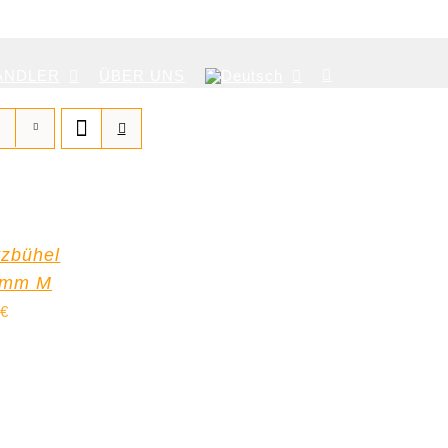
ÄNDLER
ÜBER UNS
tzbühel
amm M
€