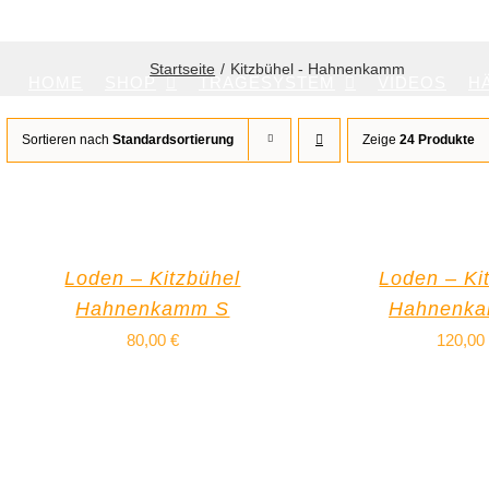
Startseite
Kitzbühel - Hahnenkamm
HOME
SHOP
TRAGESYSTEM
VIDEOS
H
Sortieren nach
Standardsortierung
Zeige
24 Produkte
Loden – Kitzbühel
Loden – Ki
Hahnenkamm S
Hahnenk
80,00
€
120,00