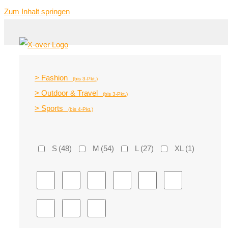
Zum Inhalt springen
> Fashion
(bis 3-Pkt.)
> Outdoor & Travel
(bis 3-Pkt.)
> Sports
(bis 4-Pkt.)
S
(48)
M
(54)
L
(27)
XL
(1)