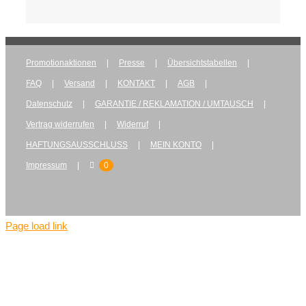
Promotionaktionen
Presse
Übersichtstabellen
FAQ
Versand
KONTAKT
AGB
Datenschutz
GARANTIE / REKLAMATION / UMTAUSCH
Vertrag widerrufen
Widerruf
HAFTUNGSAUSSCHLUSS
MEIN KONTO
Impressum
0
Page load link