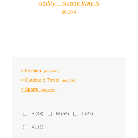
Agility – Sunny Way S
80,00
€
> Fashion
(bis 3-Pkt.)
> Outdoor & Travel
(bis 3-Pkt.)
> Sports
(bis 4-Pkt.)
S
(48)
M
(54)
L
(27)
XL
(1)