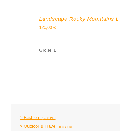
Landscape Rocky Mountains L
120,00
€
Größe: L
> Fashion
(bis 3-Pkt.)
> Outdoor & Travel
(bis 3-Pkt.)