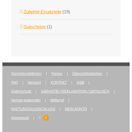
Zubehör-Ersatzteile
(19)
Gutscheine
(1)
Promotionaktionen
Presse
Übersichtstabellen
FAQ
Versand
KONTAKT
AGB
Datenschutz
GARANTIE / REKLAMATION / UMTAUSCH
Vertrag widerrufen
Widerruf
HAFTUNGSAUSSCHLUSS
MEIN KONTO
Impressum
0