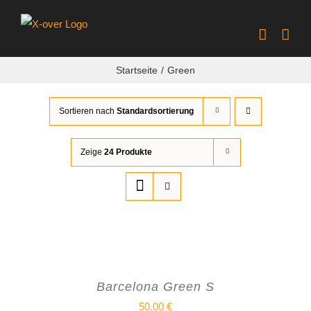
Zum
Inhalt
springen
Startseite
Green
Sortieren nach
Standardsortierung
Zeige
24 Produkte
Barcelona Green S
50,00
€