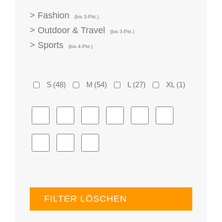
> Fashion
(bis 3-Pkt.)
> Outdoor & Travel
(bis 3-Pkt.)
> Sports
(bis 4-Pkt.)
S
(48)
M
(54)
L
(27)
XL
(1)
FILTER LÖSCHEN