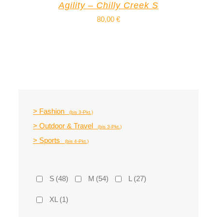
Agility – Chilly Creek S
80,00
€
> Fashion
(bis 3-Pkt.)
> Outdoor & Travel
(bis 3-Pkt.)
> Sports
(bis 4-Pkt.)
S
(48)
M
(54)
L
(27)
XL
(1)