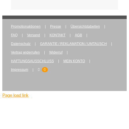
Promotionaktionen
Presse
Übersichtstabellen
FAQ
Versand
KONTAKT
AGB
Datenschutz
GARANTIE / REKLAMATION / UMTAUSCH
Vertrag widerrufen
Widerruf
HAFTUNGSAUSSCHLUSS
MEIN KONTO
Impressum
0
Page load link