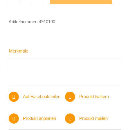
Mobile
Case
II
Artikelnummer:
4910100
Menge
Merkmale
Auf Facebook teilen
Produkt twittern
Produkt anpinnen
Produkt mailen