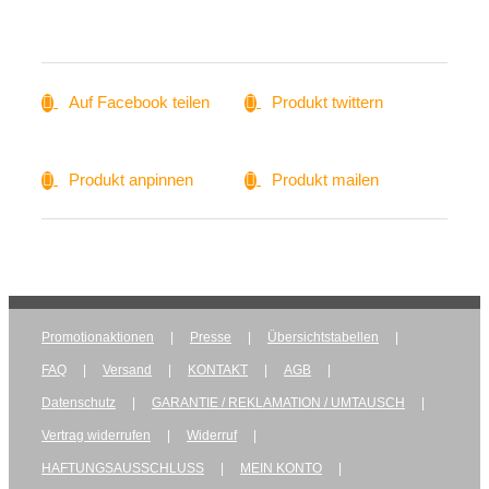
Auf Facebook teilen
Produkt twittern
Produkt anpinnen
Produkt mailen
Promotionaktionen
Presse
Übersichtstabellen
FAQ
Versand
KONTAKT
AGB
Datenschutz
GARANTIE / REKLAMATION / UMTAUSCH
Vertrag widerrufen
Widerruf
HAFTUNGSAUSSCHLUSS
MEIN KONTO