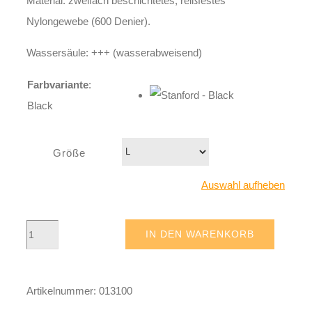
Material: zweifach beschichtetes, reißfestes
Nylongewebe (600 Denier).
Wassersäule: +++ (wasserabweisend)
Farbvariante
:
Black
Größe
Auswahl aufheben
Stanford
IN DEN WARENKORB
-
Black
Artikelnummer:
013100
Menge