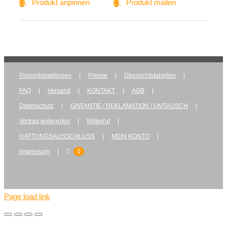
Produkt anpinnen
Produkt mailen
Promotionaktionen
Presse
Übersichtstabellen
FAQ
Versand
KONTAKT
AGB
Datenschutz
GARANTIE / REKLAMATION / UMTAUSCH
Vertrag widerrufen
Widerruf
HAFTUNGSAUSSCHLUSS
MEIN KONTO
Impressum
0
Page load link