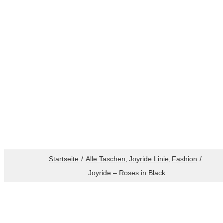
Startseite
Alle Taschen
Joyride Linie
Fashion
Joyride – Roses in Black