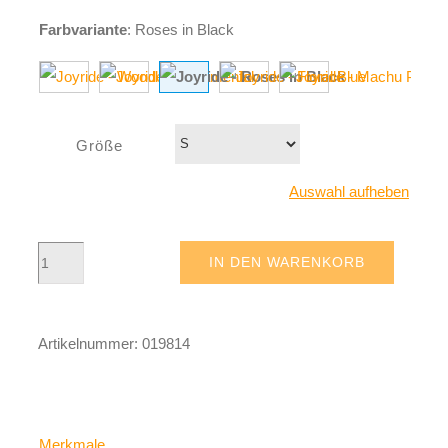
Farbvariante
:
Roses in Black
Größe
Auswahl aufheben
Joyride
IN DEN WARENKORB
-
Roses
Artikelnummer:
019814
in
Black
Menge
Merkmale