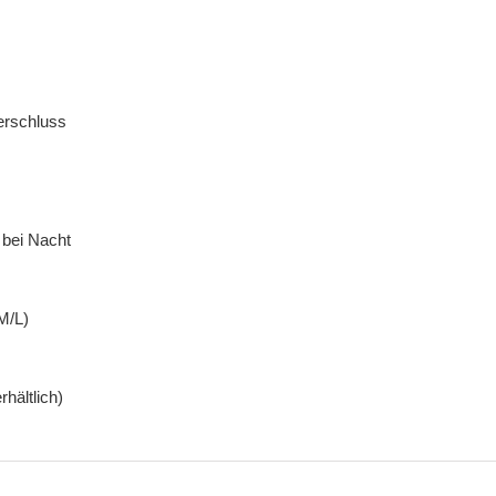
erschluss
 bei Nacht
M/L)
hältlich)