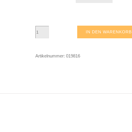
Joyride
IN DEN WARENKORB
-
Floral
Artikelnummer:
019816
Blue
Menge