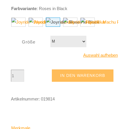
Farbvariante
:
Roses in Black
Größe
Auswahl aufheben
Joyride
IN DEN WARENKORB
-
Roses
Artikelnummer:
019814
in
Black
Menge
Merkmale