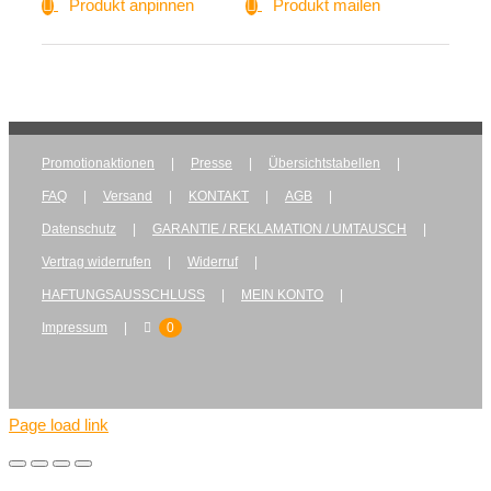
Produkt anpinnen
Produkt mailen
Promotionaktionen
Presse
Übersichtstabellen
FAQ
Versand
KONTAKT
AGB
Datenschutz
GARANTIE / REKLAMATION / UMTAUSCH
Vertrag widerrufen
Widerruf
HAFTUNGSAUSSCHLUSS
MEIN KONTO
Impressum
0
Page load link