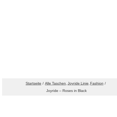
Startseite
Alle Taschen
Joyride Linie
Fashion
Joyride – Roses in Black