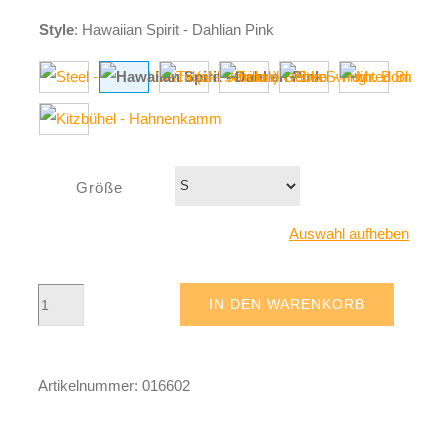
Style
:
Hawaiian Spirit - Dahlian Pink
Größe
Auswahl aufheben
Hawaiian
IN DEN WARENKORB
Spirit
-
Artikelnummer:
016602
Dahlien
Pink
Menge