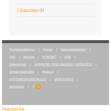
Gutscheine
(1)
Promotionaktionen
Presse
Übersichtstabellen
FAQ
Versand
KONTAKT
AGB
Datenschutz
GARANTIE / REKLAMATION / UMTAUSCH
Vertrag widerrufen
Widerruf
HAFTUNGSAUSSCHLUSS
MEIN KONTO
Impressum
0
Page load link