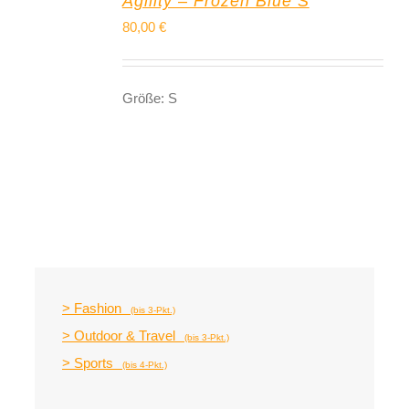
Agility – Frozen Blue S
80,00
€
Größe: S
> Fashion
(bis 3-Pkt.)
> Outdoor & Travel
(bis 3-Pkt.)
> Sports
(bis 4-Pkt.)